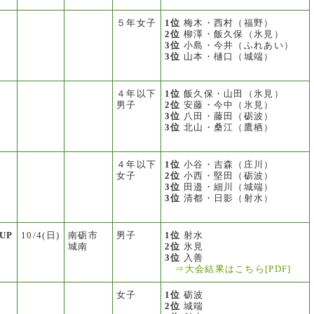
５年女子
1位
梅木・西村（福野）
2位
柳澤・飯久保（氷見）
3位
小島・今井（ふれあい）
3位
山本・樋口（城端）
４年以下
1位
飯久保・山田（氷見）
男子
2位
安藤・今中（氷見）
3位
八田・藤田（砺波）
3位
北山・桑江（鷹栖）
４年以下
1位
小谷・吉森（庄川）
女子
2位
小西・堅田（砺波）
3位
田邉・細川（城端）
3位
清都・日影（射水）
UP
10/4(日)
南砺市
男子
1位
射水
選
城南
2位
氷見
3位
入善
⇒大会結果はこちら[PDF]
女子
1位
砺波
2位
城端