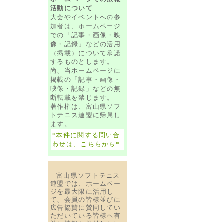
活動について
大会やイベントへの参
加者は、ホームページ
での「記事・画像・映
像・記録」などの活用
（掲載）について承諾
するものとします。
尚、当ホームページに
掲載の「記事・画像・
映像・記録」などの無
断転載を禁じます。
著作権は、富山県ソフ
トテニス連盟に帰属し
ます。
*本件に関する問い合
わせは、こちらから*
富山県ソフトテニス
連盟では、ホームペー
ジを最大限に活用し
て、会員の皆様並びに
広告協賛に賛同してい
ただいている皆様へ有