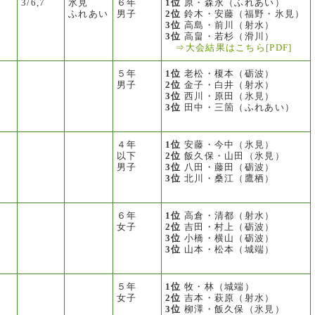
3/6,7
氷見
６年
1位
原・森永（ふれあい）
ふれあい
男子
2位
鈴木・安藤（福野・氷見）
3位
高島・前川（射水）
3位
高畠・若杉（滑川）
⇒大会結果はこちら[PDF]
５年
1位
老松・榎本（砺波）
男子
2位
金子・白井（射水）
3位
西川・原田（氷見）
3位
田中・三箇（ふれあい）
４年
1位
安藤・今中（氷見）
以下
2位
飯久保・山田（氷見）
男子
3位
八田・藤田（砺波）
3位
北川・桑江（鷹栖）
６年
1位
高倉・清都（射水）
女子
2位
吉田・村上（砺波）
3位
小橋・横山（砺波）
3位
山本・松本（城端）
５年
1位
牧・林（城端）
女子
2位
吉本・萩原（射水）
3位
柳澤・飯久保（氷見）