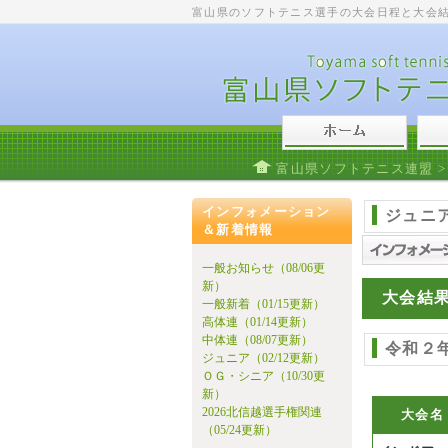
富山県のソフトテニス選手の大会日程と大会
富山県ソフトテニス連盟
インフォメーション
ジュニ
＆新着情報
一般お知らせ（08/06更
新）
大会結
一般新着（01/15更新）
高体連（01/14更新）
中体連（08/07更新）
令和２
ジュニア（02/12更新）
ＯＧ・シニア（10/30更
新）
2026北信越選手権関連
大会名
（05/24更新）