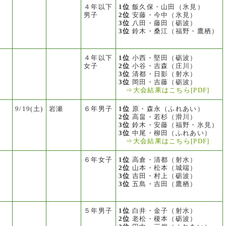
４年以下
1位
飯久保・山田（氷見）
男子
2位
安藤・今中（氷見）
3位
八田・藤田（砺波）
3位
鈴木・桑江（福野・鷹栖）
４年以下
1位
小西・堅田（砺波）
女子
2位
小谷・吉森（庄川）
3位
清都・日影（射水）
3位
岡田・吉藤（砺波）
⇒大会結果はこちら[PDF]
9/19(土)
岩瀬
６年男子
1位
原・森永（ふれあい）
2位
高畠・若杉（滑川）
3位
鈴木・安藤（福野・氷見）
3位
中尾・柳田（ふれあい）
⇒大会結果はこちら[PDF]
６年女子
1位
高倉・清都（射水）
2位
山本・松本（城端）
3位
吉田・村上（砺波）
3位
五島・吉田（鷹栖）
５年男子
1位
白井・金子（射水）
2位
老松・榎本（砺波）