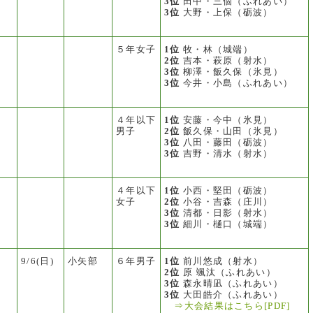
3位
田中・三個（ふれあい）
3位
大野・上保（砺波）
５年女子
1位
牧・林（城端）
2位
吉本・萩原（射水）
3位
柳澤・飯久保（氷見）
3位
今井・小島（ふれあい）
４年以下
1位
安藤・今中（氷見）
男子
2位
飯久保・山田（氷見）
3位
八田・藤田（砺波）
3位
吉野・清水（射水）
４年以下
1位
小西・堅田（砺波）
女子
2位
小谷・吉森（庄川）
3位
清都・日影（射水）
3位
細川・樋口（城端）
ス
9/6(日)
小矢部
６年男子
1位
前川悠成（射水）
2位
原 颯汰（ふれあい）
3位
森永晴凪（ふれあい）
3位
大田皓介（ふれあい）
⇒大会結果はこちら[PDF]