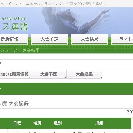
結果、イベント、ニュース、ランキング、写真などの情報を発信！
>
ジュニア
> 大会結果
ア
果
年度 大会記録
20
日程
場所
種別
成績