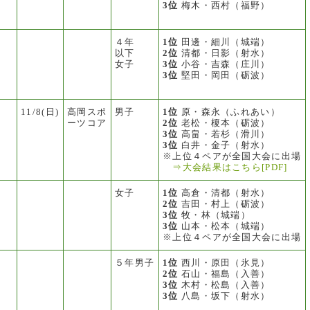
3位
梅木・西村（福野）
４年
1位
田邊・細川（城端）
以下
2位
清都・日影（射水）
女子
3位
小谷・吉森（庄川）
3位
堅田・岡田（砺波）
11/8(日)
高岡スポ
男子
1位
原・森永（ふれあい）
ーツコア
2位
老松・榎本（砺波）
3位
高畠・若杉（滑川）
3位
白井・金子（射水）
※上位４ペアが全国大会に出場
⇒大会結果はこちら[PDF]
女子
1位
高倉・清都（射水）
2位
吉田・村上（砺波）
3位
牧・林（城端）
3位
山本・松本（城端）
※上位４ペアが全国大会に出場
５年男子
1位
西川・原田（氷見）
2位
石山・福島（入善）
3位
木村・松島（入善）
3位
八島・坂下（射水）