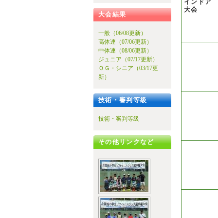
インドア
大会
大会結果
一般（06/08更新）
高体連（07/06更新）
中体連（08/06更新）
ジュニア（07/17更新）
ＯＧ・シニア（03/17更
新）
技術・審判等級
技術・審判等級
その他リンクなど