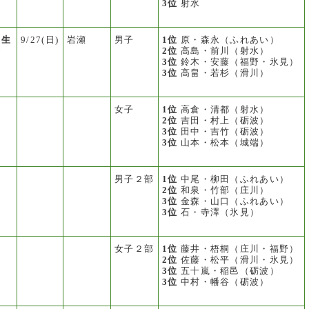
3位
射水
学生
9/27(日)
岩瀬
男子
1位
原・森永（ふれあい）
会
2位
高島・前川（射水）
3位
鈴木・安藤（福野・氷見）
3位
高畠・若杉（滑川）
女子
1位
高倉・清都（射水）
2位
吉田・村上（砺波）
3位
田中・吉竹（砺波）
3位
山本・松本（城端）
男子２部
1位
中尾・柳田（ふれあい）
2位
和泉・竹部（庄川）
3位
金森・山口（ふれあい）
3位
石・寺澤（氷見）
女子２部
1位
藤井・梧桐（庄川・福野）
2位
佐藤・松平（滑川・氷見）
3位
五十嵐・稲邑（砺波）
3位
中村・幡谷（砺波）