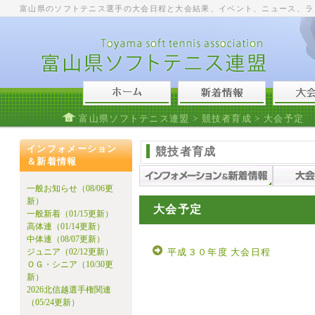
富山県のソフトテニス選手の大会日程と大会結果、イベント、ニュース、ラ
富山県ソフトテニス連盟
>
競技者育成
> 大会予定
インフォメーション
競技者育成
＆新着情報
一般お知らせ（08/06更
新）
大会予定
一般新着（01/15更新）
高体連（01/14更新）
中体連（08/07更新）
ジュニア（02/12更新）
平成３０年度 大会日程
ＯＧ・シニア（10/30更
新）
2026北信越選手権関連
（05/24更新）