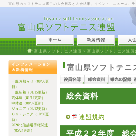
富山県のソフトテニス選手の大会日程と大会結果、イベント、ニュース、ラ
富山県ソフトテニス連盟
>
富山県ソフトテニス連盟
インフォメーション
富山県ソフトテニ
＆新着情報
一般お知らせ（08/06更
新）
一般新着（01/15更新）
総会資料
高体連（01/14更新）
中体連（08/07更新）
ジュニア（02/12更新）
ＯＧ・シニア（10/30更
連盟規約
新）
2026北信越選手権関連
（05/24更新）
平成２２年度 総