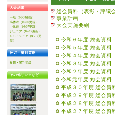
大会結果
総会資料（表彰・評議
事業計画
一般（06/08更新）
高体連（07/06更新）
大会実施要綱
中体連（08/07更新）
ジュニア（07/17更新）
ＯＧ・シニア（03/17更
令和６年度 総会資料（
新）
令和５年度 総会資料（
技術・審判等級
令和４年度 総会資料（
令和３年度 総会資料（
技術・審判等級
令和２年度 総会資料（
その他リンクなど
令和元年度 総会資料（
平成３０年度 総会資料
平成２９年度 総会資料
平成２８年度 総会資料
平成２７年度 総会資料