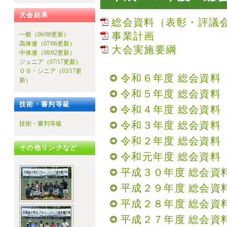
大会結果
総会資料（表彰・評議
事業計画
一般（06/08更新）
高体連（07/06更新）
大会実施要綱
中体連（08/02更新）
ジュニア（07/17更新）
ＯＧ・シニア（03/17更
令和６年度 総会資料（
新）
令和５年度 総会資料（
技術・審判等級
令和４年度 総会資料（
令和３年度 総会資料（
技術・審判等級
令和２年度 総会資料（
その他リンクなど
令和元年度 総会資料（
平成３０年度 総会資料
平成２９年度 総会資料
平成２８年度 総会資料
平成２７年度 総会資料