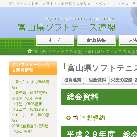
富山県のソフトテニス選手の大会日程と大会結果、イベント、ニュース、ラ
富山県ソフトテニス連盟
>
富山県ソフトテニス連盟
インフォメーション
富山県ソフトテニ
＆新着情報
一般お知らせ（08/06更
新）
一般新着（01/15更新）
総会資料
高体連（01/14更新）
中体連（08/06更新）
ジュニア（02/12更新）
ＯＧ・シニア（10/30更
連盟規約
新）
2026北信越選手権関連
（05/24更新）
平成２９年度 総