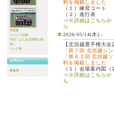
料を掲載しました
（１）練習コート
（２）進行表
⇒※詳細はこちらか
ら
写真集
2026/05/14(木) -
イベント記録
FAQ（よくある質問と回
【北信越選手権大会
答）
リンク集
「第７回 北信越シ
「第６２回 北信越
お問合せ
料を掲載しました
（１）会場案内図（
事務局
⇒※詳細はこちらか
ら