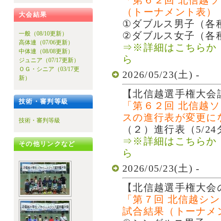
「第６２回 北信越
（トーナメント表）
大会結果
①ダブルス男子（各
一般（08/10更新）
②ダブルス女子（各
高体連（07/06更新）
⇒※詳細はこちらか
中体連（08/08更新）
ら
ジュニア（07/17更新）
ＯＧ・シニア（03/17更
2026/05/23(土) -
新）
【北信越選手権大会
技術・審判等級
「第６２回 北信越ソ
スの進行表が変更に
技術・審判等級
（２）進行表（5/2
⇒※詳細はこちらか
その他リンクなど
ら
2026/05/23(土) -
【北信越選手権大会
「第７回 北信越シ
試合結果（トーナメ