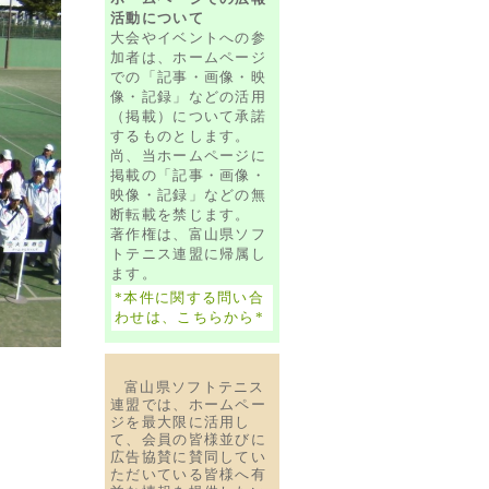
活動について
大会やイベントへの参
加者は、ホームページ
での「記事・画像・映
像・記録」などの活用
（掲載）について承諾
するものとします。
尚、当ホームページに
掲載の「記事・画像・
映像・記録」などの無
断転載を禁じます。
著作権は、富山県ソフ
トテニス連盟に帰属し
ます。
*本件に関する問い合
わせは、こちらから*
富山県ソフトテニス
連盟では、ホームペー
ジを最大限に活用し
て、会員の皆様並びに
広告協賛に賛同してい
ただいている皆様へ有