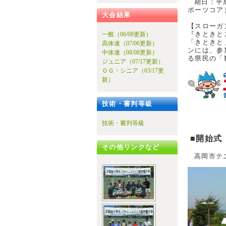
期日：平
ポーツコア
大会結果
【スローガ
『きときと
一般（06/08更新）
「きときと
高体連（07/06更新）
ンには、参
中体連（08/08更新）
る県民の「
ジュニア（07/17更新）
ＯＧ・シニア（03/17更
新）
技術・審判等級
技術・審判等級
■開始式
その他リンクなど
高岡市テ