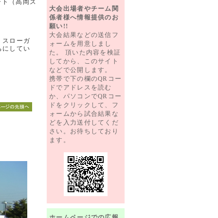
ート（高岡ス
大会出場者やチーム関
係者様へ情報提供のお
願い!!
大会結果などの送信フ
。スローガ
ォームを用意しまし
ちにしてい
た。 頂いた内容を検証
してから、このサイト
などで公開します。
携帯で下の欄のQRコー
ドでアドレスを読む
か、パソコンでQRコー
ドをクリックして、フ
ォームから試合結果な
どを入力送付してくだ
さい。お待ちしており
ます。
ホームページでの広報