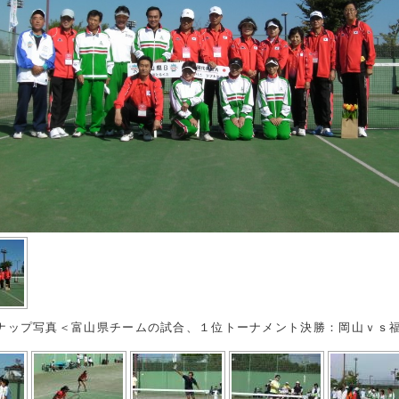
ナップ写真＜富山県チームの試合、１位トーナメント決勝：岡山ｖｓ