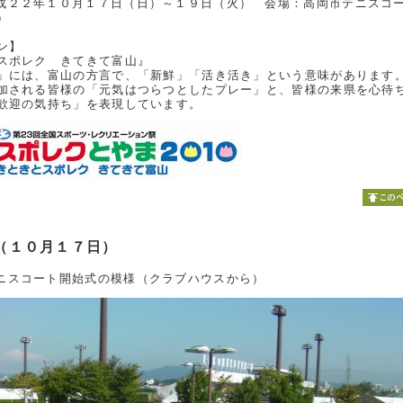
成２２年１０月１７日（日）～１９日（火） 会場：高岡市テニスコ
）
ン】
スポレク きてきて富山』
」には、富山の方言で、「新鮮」「活き活き」という意味があります
加される皆様の「元気はつらつとしたプレー」と、皆様の来県を心待
歓迎の気持ち」を表現しています。
（１０月１７日）
ニスコート開始式の模様（クラブハウスから）