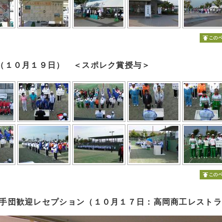
（１０月１９日） ＜スポレク賞授与＞
手団歓迎レセプション（１０月１７日：高岡商工レスト