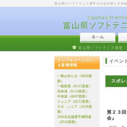
富山県のソフトテニス選手の大会日程と大会
富山県ソフトテニス連盟
インフォメーション
イベン
＆新着情報
一般お知らせ（08/08更
スポレ
新）
一般新着（01/15更新）
高体連（01/14更新）
中体連（08/07更新）
ジュニア（02/12更新）
ＯＧ・シニア（10/30更
第２３
新）
2026北信越選手権関連
会』
（05/24更新）