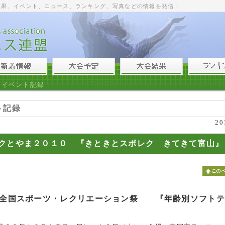
結果、イベント、ニュース、ランキング、写真などの情報を発信！
>
イベント記録
ト記録
20
クとやま２０１０ 『きときとスポレク きてきて富山』
回全国スポーツ・レクリエーション祭 『年齢別ソフトテ