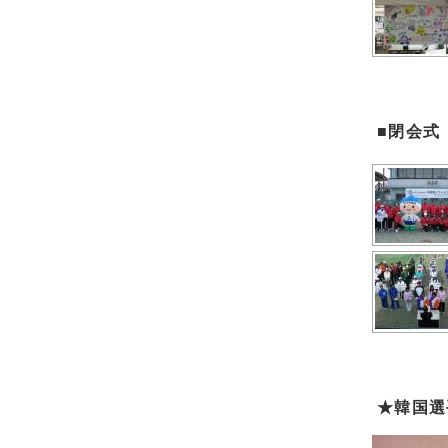
■閉会式
★韓国選